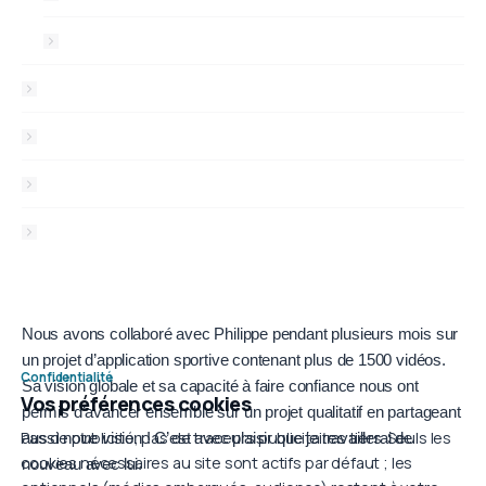
Automatisation & workflows
Qui suis-je ?
Tarifs & aides
Blog
Contact
Témoignages
Nous avons collaboré avec Philippe pendant plusieurs mois sur
J’a
orce
un projet d’application sportive contenant plus de 1500 vidéos.
Phi
Confidentialité
Sa vision globale et sa capacité à faire confiance nous ont
cré
Vos préférences cookies
s
permis d’avancer ensemble sur un projet qualitatif en partageant
la 
Pas de publicité, pas de traceurs publicitaires tiers. Seuls les
aussi notre vision ! C’est avec plaisir que je travaillerai de
Phi
cookies nécessaires au site sont actifs par défaut ; les
nouveau avec lui.
Lau