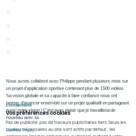
Qui suis-je ?
Tarifs & aides
Blog
Contact
Témoignages
Nous avons collaboré avec Philippe pendant plusieurs mois sur
J’a
orce
un projet d’application sportive contenant plus de 1500 vidéos.
Phi
Sa vision globale et sa capacité à faire confiance nous ont
cré
s
permis d’avancer ensemble sur un projet qualitatif en partageant
la 
Confidentialité
aussi notre vision ! C’est avec plaisir que je travaillerai de
Phi
Vos préférences cookies
nouveau avec lui.
Pas de publicité, pas de traceurs publicitaires tiers. Seuls les
Lau
cookies nécessaires au site sont actifs par défaut ; les
Coa
Geoffroy Virgery